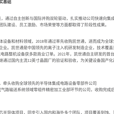
实基础
责，通过自主创新与国际并购双轮驱动，扎实推动公司快速向集
团队建设、员工激励、市场荣誉等方面都取得了阶段性成果。
设备和材料领域，2018年通过率先收购凯世通，进而成为全球
企业。凯世通是中国领先的离子注入机研发制造企业，技术覆盖
成电路整机设备获多款商业订单。2021年，凯世通自主研发的首
继通过国内主流12英寸晶圆厂的验证和验收，为关键设备国产化
领域，牵头收购全球领先的半导体集成电路设备零部件公司
少数可完成气路输送系统领域零组件精密加工全部环节的公司，收购完成
作嘉芯半导体项目，同步引入国内和海外多个团队，项目覆盖刻蚀、