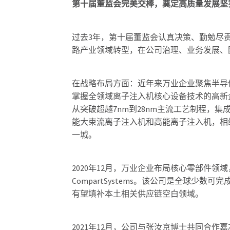
第十届董监会完美交棒，奠定高质量发展坚
过去3年，第十届董监会认真决策、勤勉尽
路产业领域转型，在公司治理、业务发展、
在战略布局方面：近年来万业企业聚焦半导体
掌握全领域离子注入机核心设备技术的高新
从突破超越7nm到28nm主流工艺制程，集
能大束流离子注入机和高能离子注入机，相
一城。
2020年12月，万业企业布局核心零部件
CompartSystems。该公司是全球
有望填补本土相关供应链空白领域。
2021年12月，公司与张汝京博士共同合