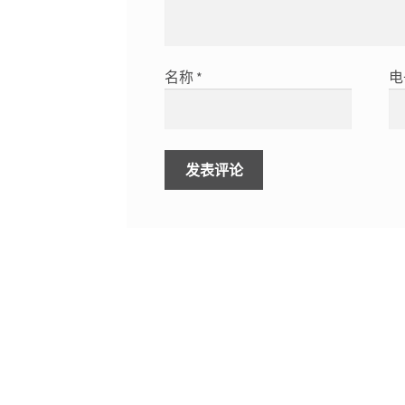
名称
*
电