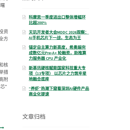
“曙
科摩思一季度进出口整体增幅环
比超200%
投资
天玑开发者大会MDDC 2026观察：
AI手机芯片下一战，生态为王
全方
锚定自主算力新高度，希奥端完
成数亿元Pre‑A+ 轮融资，助推算
力服务器 CPU 产业化
和核
新基讯硬核赋能国家科技重大专
举措
项（13专项） 以芯片之力筑牢星
地融合底座
高附
芯”
“养虾”热潮下窥看深圳AI硬件产品
商业化提速
文章归档