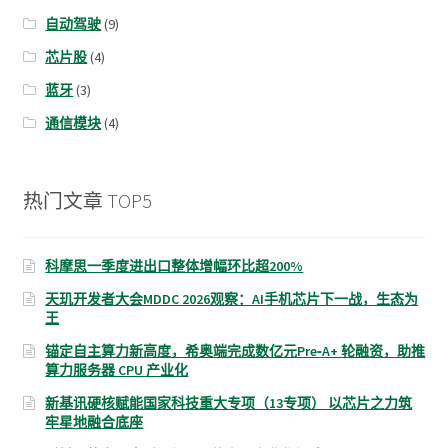
自动驾驶
(9)
芯片股
(4)
蓝牙
(3)
通信模块
(4)
热门文章 TOP5
科摩思一季度进出口整体增幅环比超200%
天玑开发者大会MDDC 2026观察：AI手机芯片下一战，生态为
王
锚定自主算力新高度，希奥端完成数亿元Pre‑A+ 轮融资，助推
算力服务器 CPU 产业化
新基讯硬核赋能国家科技重大专项（13专项） 以芯片之力筑
牢星地融合底座