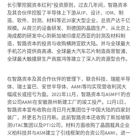
长引擎挖掘资本红利”投资原则，过去几年间，智路资本
及其合伙伴控股了半导体上下游从IP、设计、IDM、制
造、软件、封测、材料等近20家大型企业，总资产达千亿
规模。从荷兰的设备研发、到德国的晶圆生产、从北京上
海成都的研发中心到新加坡印度尼西亚的封测及材料制
造，智路资本的投资与收购横跨亚欧大陆。并与全球最大
手机芯片提供商高通、全球最大汽车芯片制造商恩智浦、
全球最大触摸屏生产商宸鸿等建立了深入的资源型合作。
在智路资本及其合作伙伴的管理下，联合科技、瑞能半导
体、瑞士富巴、安世半导体、AAMI等均实现营收利润大
幅成长或扭亏为盈。2021年11月，智路资本与ASMPT的合
资公司AAMI在安徽滁州新建工厂的竣工投产。12月1日，
智路资本宣布收购台湾日月光集团位于中国大陆的四家封
装厂，并更名为日月新。此前智路资本还收购了新加坡联
测UTAC集团以及PTI公司，材料方面收购了晶圆载具企业
义柏科技并与ASM建立了引线框架的合资公司AAMI，进一