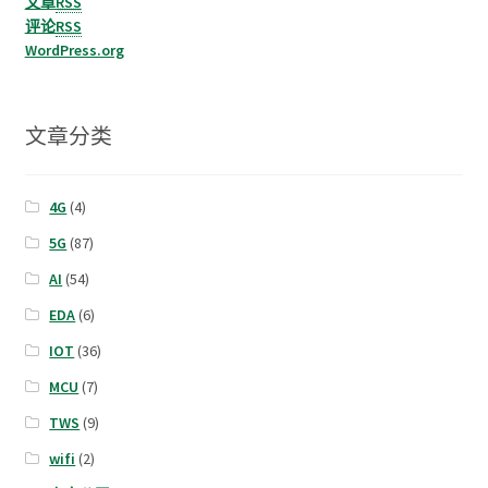
文章
RSS
评论
RSS
WordPress.org
文章分类
4G
(4)
5G
(87)
AI
(54)
EDA
(6)
IOT
(36)
MCU
(7)
TWS
(9)
wifi
(2)