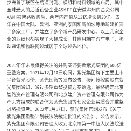
步完善了联盟在后道封测、模组和材料领域的布局。其中
全球最大的后道设备企业ASMPT在安徽滁州的合资公司
AAMI被智路收购后，两年内产值从13亿增长到30亿。去
年在中国大陆、欧洲、亚洲的泰国和新加坡等地新建扩建
了多家工厂，并建立了多个新产品研发中心，以上几家企
业的业绩也都实现了大幅成长，其应用端在汽车电子、移
动通讯和物联网领域居于全球领先地位。
2021年年末最值得关注的并购案还要数紫光集团的600亿
重整方案。2021年12月10日晚间，紫光集团旗下主要上市
平台紫光股份、紫光国微等发布公告，接间接控股股东紫
光集团通知，通过多轮重整投资方案遴选，最终确定北京
智路资产管理有限公司和北京建广资产管理有限公司作为
牵头方组成的联合体为紫光集团等七家企业实质合并重整
战略投资者。2022年1月17日，紫光集团官网发布《关于
紫光集团重整计划获法院裁定批准的公告》。公告表示，
紫光集团有限公司管理人收到北京市第一中级人民法院送