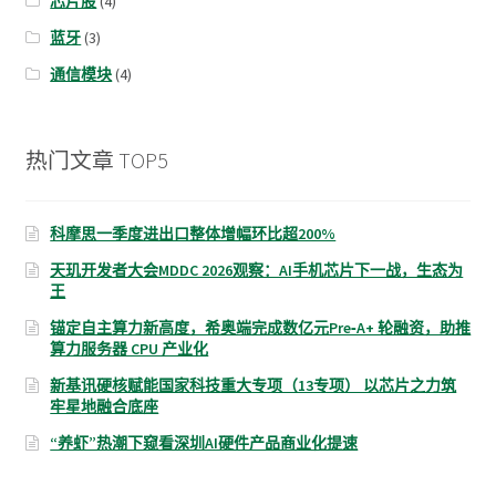
芯片股
(4)
蓝牙
(3)
通信模块
(4)
热门文章 TOP5
科摩思一季度进出口整体增幅环比超200%
天玑开发者大会MDDC 2026观察：AI手机芯片下一战，生态为
王
锚定自主算力新高度，希奥端完成数亿元Pre‑A+ 轮融资，助推
算力服务器 CPU 产业化
新基讯硬核赋能国家科技重大专项（13专项） 以芯片之力筑
牢星地融合底座
“养虾”热潮下窥看深圳AI硬件产品商业化提速