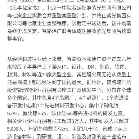
达的（2021）京01破128号之二《民事裁定书》。根据
《民事裁定书》，北京一中院裁定批准紫光集团有限公司
等七家企业实质合并重整案重整计划，并终止紫光集团有
限公司等七家企业重整程序。该裁定书送达后，该并购案
最终尘埃落定，智路建广联合体成功接收紫光集团后续重
整事宜。
从经验和过往业绩上来看，智路资本和建广资产过去六年
来控股了半导体上下游从IP、设计、IDM、制造、软件、
封测、材料等近20家大型企业，其控股公司无论从数量上
还是规模上都已经达到了国内最大。据统计，智路建广所
投资管理的企业群拥有10座工厂及研发中心，分布在全球
多个国家，其中包含4个晶圆厂、4个封测厂、1个先进设
备研发中心和1个先进材料研发中心，集中了砷化镓
GaAs、氮化镓GaN、碳化硅SiC等先进材料的研发力量。
相关企业企业群拥有员工超过3万人，其中研发人员超过
5,000人，年销售额数百亿元、利润几十亿，形成了从上
游设备材料，到研发、设计、制造及封测的全产业链布