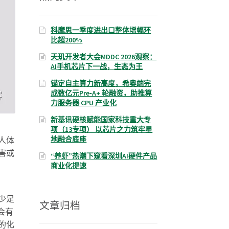
科摩思一季度进出口整体增幅环
比超200%
天玑开发者大会MDDC 2026观察：
AI手机芯片下一战，生态为王
锚定自主算力新高度，希奥端完
成数亿元Pre‑A+ 轮融资，助推算
力服务器 CPU 产业化
新基讯硬核赋能国家科技重大专
项（13专项） 以芯片之力筑牢星
地融合底座
人体
害或
“养虾”热潮下窥看深圳AI硬件产品
商业化提速
少足
文章归档
会有
的化