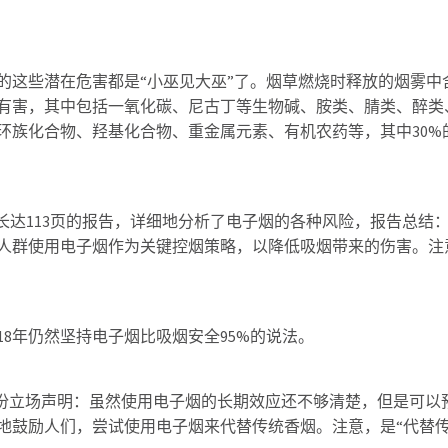
的这些潜在危害都是“小巫见大巫”了。烟草燃烧时释放的烟雾中
体有害，其中包括一氧化碳、尼古丁等生物碱、胺类、腈类、醉类
环族化合物、羟基化合物、重金属元素、有机农药等，其中30%
了长达113页的报告，详细地分析了电子烟的各种风险，报告总结
烟人群使用电子烟作为关键控烟策略，以降低吸烟带来的伤害。注
18年仍然坚持电子烟比吸烟安全95%的说法。
布了一份立场声明：虽然使用电子烟的长期效应还不够清楚，但是可以
地鼓励人们，尝试使用电子烟来代替传统香烟。注意，是“代替