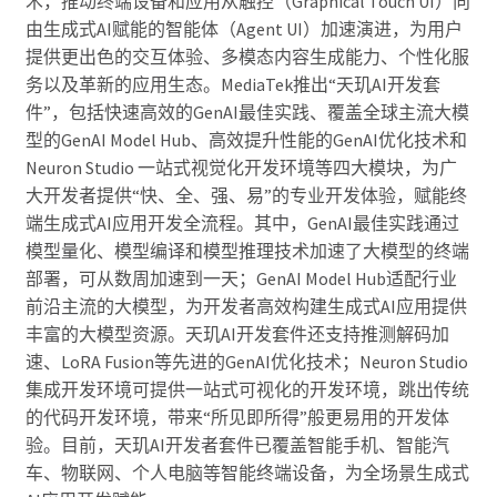
术，推动终端设备和应用从触控（Graphical Touch UI）向
由生成式AI赋能的智能体（Agent UI）加速演进，为用户
提供更出色的交互体验、多模态内容生成能力、个性化服
务以及革新的应用生态。MediaTek推出“天玑AI开发套
件”，包括快速高效的GenAI最佳实践、覆盖全球主流大模
型的GenAI Model Hub、高效提升性能的GenAI优化技术和
Neuron Studio 一站式视觉化开发环境等四大模块，为广
大开发者提供“快、全、强、易”的专业开发体验，赋能终
端生成式AI应用开发全流程。其中，GenAI最佳实践通过
模型量化、模型编译和模型推理技术加速了大模型的终端
部署，可从数周加速到一天；GenAI Model Hub适配行业
前沿主流的大模型，为开发者高效构建生成式AI应用提供
丰富的大模型资源。天玑AI开发套件还支持推测解码加
速、LoRA Fusion等先进的GenAI优化技术；Neuron Studio
集成开发环境可提供一站式可视化的开发环境，跳出传统
的代码开发环境，带来“所见即所得”般更易用的开发体
验。目前，天玑AI开发者套件已覆盖智能手机、智能汽
车、物联网、个人电脑等智能终端设备，为全场景生成式