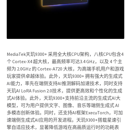
MediaTek天玑9300+ 采用全大核CPU架构，八核CPU包含4
个 Cortex-X4 超大核，最高频率可达3.4 GHz，以及 4 个主
频为 2.0GHz 的 Cortex-A720 大核，为高端手机用户和游戏
玩家提供卓越体验。此外，天玑9300+ 拥有强大的生成式
AI能力，率先在端侧支持AI推测解码加速技术，同时支持
天玑AI LoRA Fusion 2.0技术，提供更高效和个性化的生成
式AI体验。此外，天玑9300+支持前沿主流的生成式AI大
模型，可为用户提供文字、图像、音乐等端侧生成式 AI
多模态创新体验。同时，还支持AI框架ExecuTorch，可加
速端侧生成式AI应用的开发进程。天玑9300+搭载星速引
擎自适应技术，显著降低游戏在高画质运行时的功耗表