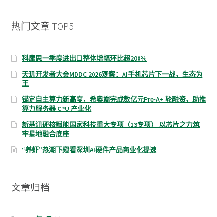
热门文章 TOP5
科摩思一季度进出口整体增幅环比超200%
天玑开发者大会MDDC 2026观察：AI手机芯片下一战，生态为
王
锚定自主算力新高度，希奥端完成数亿元Pre‑A+ 轮融资，助推
算力服务器 CPU 产业化
新基讯硬核赋能国家科技重大专项（13专项） 以芯片之力筑
牢星地融合底座
“养虾”热潮下窥看深圳AI硬件产品商业化提速
文章归档